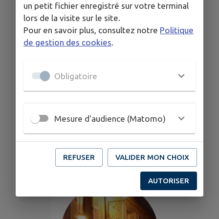
un petit fichier enregistré sur votre terminal
lors de la visite sur le site.
Pour en savoir plus, consultez notre
Politique
de gestion des cookies
.
Obligatoire
Mesure d'audience (Matomo)
Murat, la ville aux Trois Rochers
Site naturel
REFUSER
VALIDER MON CHOIX
AUTORISER