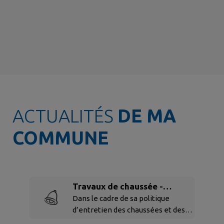
ACTUALITÉS
DE MA
COMMUNE
Travaux de chaussée -
Fermeture du pont du
Dans le cadre de sa politique
d’entretien des chaussées et des
Martinet - Déviation
ouvrages d’art, le Département du